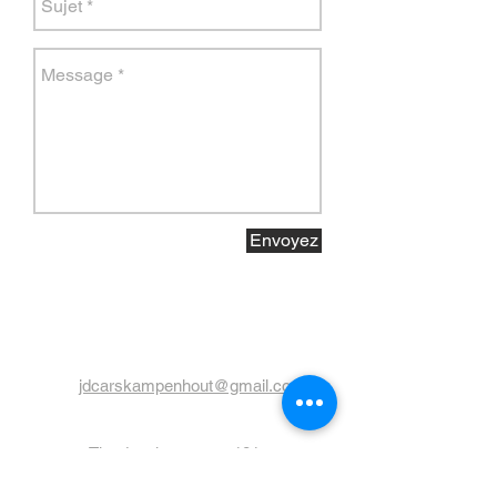
Envoyez
jdcarskampenhout@gmail.com
Tiendeschuurstraat 181
1910 Kampenhout