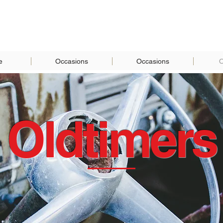
e
Occasions
Occasions
O
Oldtimers