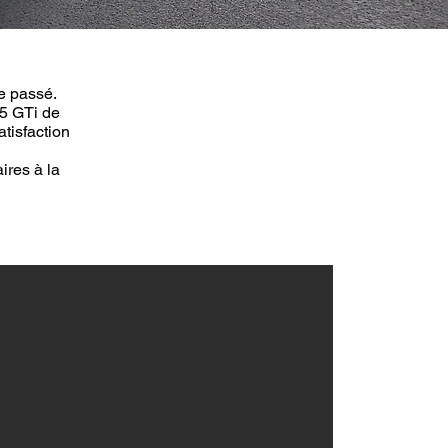
e passé.
05 GTi de
atisfaction
ires à la